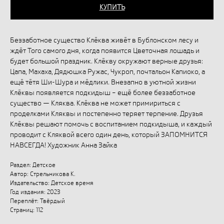
КУПИТЬ
Беззаботное существо Клёква живёт в Бублонском лесу и
ждёт Того самого дня, когда появится Цветочная лошадь и
будет большой праздник. Клёкву окружают верные друзья:
Цапа, Махаха, Дядюшка Ружас, Чукроп, почтальон Капиоко, а
ещё тётя Ши-Шура и мёдлики. Внезапно в уютной жизни
Клёквы появляется подкидыш – ещё более беззаботное
существо — Кляква. Клёква не может примириться с
проделками Кляквы и постепенно теряет терпение. Друзья
Клёквы решают помочь с воспитанием подкидыша, и каждый
проводит с Кляквой всего один день, который ЗАПОМНИТСЯ
НАВСЕГДА! Художник Анна Зайка
Раздел: Детское
Автор: Стрельникова К.
Издательство: Детское время
Год издания: 2023
Переплёт: Твёрдый
Страниц: 112