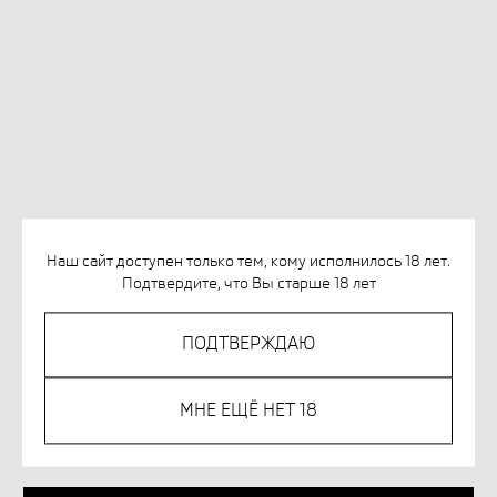
Наш сайт доступен только тем, кому исполнилось 18 лет.
Подтвердите, что Вы старше 18 лет
СТРЕЛЬНИКОВА К. КЛЁКВА И КЛЯКВА.
ПОДТВЕРЖДАЮ
СКАЗКИ БУБЛОНСКОГО ЛЕСА
SKU:
978-5-905682-89-6
МНЕ ЕЩЁ НЕТ 18
607
р.