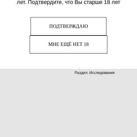
лет. Подтвердите, что Вы старше 18 лет
Ричард Рэнгем, приматолог
приматов, профессор Гарва
разбирает научную дискус
представителям единого б
ПОДТВЕРЖДАЮ
одновременно и удивитель
МНЕ ЕЩЁ НЕТ 18
Автор: Рэнгем Р.
Издательство: АСТ
Год издания: 2022
Переплёт: Твёрдый
Страниц: 480
Раздел: Исследования