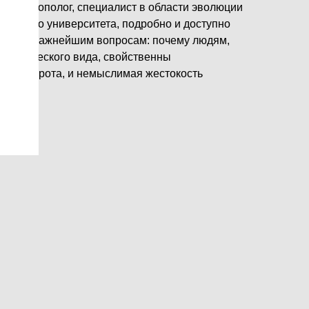
 и антрополог, специалист в области эволюции
рдского университета, подробно и доступно
сию по важнейшим вопросам: почему людям,
иологического вида, свойственны
ная доброта, и немыслимая жестокость