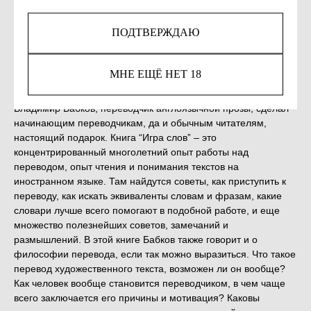
ПОДТВЕРЖДАЮ
Незаконное потребление наркотических средств,
психотропных веществ, их аналогов причиняет вред
здоровью, их незаконный оборот запрещён и влечет
МНЕ ЕЩЁ НЕТ 18
установленную законодательством ответственность.
Владимир Бабков, переводчик англоязычной прозы, сделал
начинающим переводчикам, да и обычным читателям,
настоящий подарок. Книга “Игра слов” – это
концентрированный многолетний опыт работы над
переводом, опыт чтения и понимания текстов на
иностранном языке. Там найдутся советы, как приступить к
переводу, как искать эквиваленты словам и фразам, какие
словари лучше всего помогают в подобной работе, и еще
множество полезнейших советов, замечаний и
размышлений. В этой книге Бабков также говорит и о
философии перевода, если так можно выразиться. Что такое
перевод художественного текста, возможен ли он вообще?
Как человек вообще становится переводчиком, в чем чаще
всего заключается его причины и мотивация? Каковы