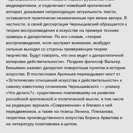
медиакритиком, и подключает новейший критический
аппарат, доказывая непреходящую актуальность текста,
оставшегося практически незамеченным при жизни автора. В
частности, в своей диссертации Чернышевский обращается к
теории воспроизведения в искусстве на примере техники
гравюры и дагеротипии. По его словам, «теория
воспроизведения, если заслужит внимание, возбудит
сильные выходки со стороны приверженцев теории
творчества. Будут говорить, что она ведет к дагеротипичной
копировке действительности». Позднее философ Вальтер
Беньямин назовет дагеротип поворотным пунктом в истории
искусства. В послесловии Арсеньев перекидывает мост от
«Эстетических отношений искусства к действительности» к
самому известному сочинению Чернышевского — роману
«Что делать?», существенно повлиявшему на развитие
российской критической и политической мысли, в том числе
на редакцию журнала «Современник» и близких к ней
передвижников, а также на тезисы Ленина, Плеханова,
теоретика производственного искусства Бориса Арватова и
на литературу позитивизма в целом.