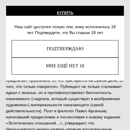
КУПИТЬ
Наш сайт доступен только тем, кому исполнилось 18
Незаконное потребление наркотических средств,
лет. Подтвердите, что Вы старше 18 лет
психотропных веществ, их аналогов причиняет вред
здоровью, их незаконный оборот запрещён и влечет
ПОДТВЕРЖДАЮ
установленную законодательством ответственность.
В своей диссертации «Эстетические отношения искусства к
МНЕ ЕЩЁ НЕТ 18
действительности», которую Чернышевский защитил в 1855
году, он оспаривает эстетику немецкого романтизма и
предлагает «различать то, что чувствуется на самом деле, от
того, что только говорится». Публицист не только сталкивает
идеал с жизнью, но и противопоставляет бесплотность
означаемого («идеала, который существует в воображении
художника») материальности означающего (самой
действительности). Поэт и филолог Павел Арсеньев,
написавший предисловие и послесловие к новому изданию
«Эстетических отношений…», утверждает, что
Чернышевского можно назвать первым русскоязычным