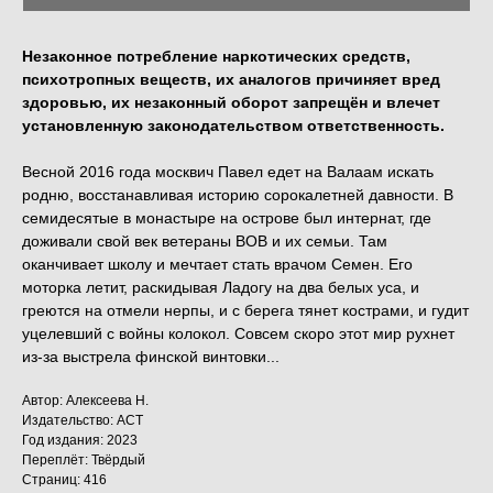
Незаконное потребление наркотических средств,
психотропных веществ, их аналогов причиняет вред
здоровью, их незаконный оборот запрещён и влечет
установленную законодательством ответственность.
Весной 2016 года москвич Павел едет на Валаам искать
родню, восстанавливая историю сорокалетней давности. В
семидесятые в монастыре на острове был интернат, где
доживали свой век ветераны ВОВ и их семьи. Там
оканчивает школу и мечтает стать врачом Семен. Его
моторка летит, раскидывая Ладогу на два белых уса, и
греются на отмели нерпы, и с берега тянет кострами, и гудит
уцелевший с войны колокол. Совсем скоро этот мир рухнет
из-за выстрела финской винтовки...
Автор: Алексеева Н.
Издательство: АСТ
Год издания: 2023
Переплёт: Твёрдый
Страниц: 416