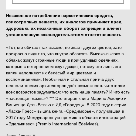
Незаконное потребление наркотических средств,
психотропных веществ, их аналогов причиняет вред
здоровью, их незаконный оборот запрещён и влечет
установленную законодательством ответственность.
«Тот, кто обитает так высоко, не знает других цветов, зато
прекрасно видит то, что внутри облаков». Высоко-высоко в
облаках живут странные люди в причудливых одеяниях,
которые с нетерпением ждут дождя, потому что лишь его
капли наполняют их белёсый мир цветами и
воспоминаниями. Необычная и стильная притча двух
неаполитанских архитекторов даёт возможность читателям
всех возрастов задуматься: что есть наша память? И что есть
«настоящая жизнь»? *** Это вторая книга Марино Амодио и
Винченцо Дель Веккьо в ИД «Городец». В 2020 году в серии
«Ласка-Пресс» вышла книга «Средиморье», получившая в
2017 году Международную премию в области иллюстраций
«Эдельвивес» (Premio Internacional Edelvives).