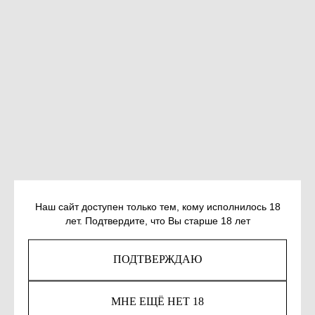
Наш сайт доступен только тем, кому исполнилось 18
АМОДИО М. ОБЛАЧНЫЕ ЖИТЕЛИ
лет. Подтвердите, что Вы старше 18 лет
SKU:
978-5-907483-57-6
ПОДТВЕРЖДАЮ
1 118
р.
МНЕ ЕЩЁ НЕТ 18
КУПИТЬ