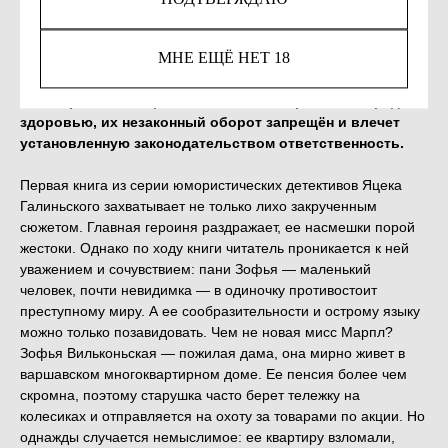
КУПИТЬ
МНЕ ЕЩЁ НЕТ 18
Незаконное потребление наркотических средств,
психотропных веществ, их аналогов причиняет вред
здоровью, их незаконный оборот запрещён и влечет
установленную законодательством ответственность.
Первая книга из серии юмористических детективов Яцека
Галиньского захватывает не только лихо закрученным
сюжетом. Главная героиня раздражает, ее насмешки порой
жестоки. Однако по ходу книги читатель проникается к ней
уважением и сочувствием: пани Зофья — маленький
человек, почти невидимка — в одиночку противостоит
преступному миру. А ее сообразительности и острому языку
можно только позавидовать. Чем не новая мисс Марпл?
Зофья Вильконьская — пожилая дама, она мирно живет в
варшавском многоквартирном доме. Ее пенсия более чем
скромна, поэтому старушка часто берет тележку на
колесиках и отправляется на охоту за товарами по акции. Но
однажды случается немыслимое: ее квартиру взломали,