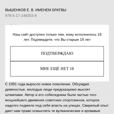
ВЫШЕНКОВ Е. В. ИМЕНЕМ БРАТВЫ
978-5-17-148203-9
917,00
р.
Наш сайт доступен только тем, кому исполнилось 18
лет. Подтвердите, что Вы старше 18 лет
КУПИТЬ
ПОДТВЕРЖДАЮ
Незаконное потребление наркотических средств,
психотропных веществ, их аналогов причиняет вред
здоровью, их незаконный оборот запрещён и влечет
МНЕ ЕЩЁ НЕТ 18
установленную законодательством ответственность.
С 1991 года выросло новое поколение. Обсуждая
девяностые, молодые люди предсказуемо мыслят
штампами. Автор и его собеседники были частью того
мощнейшего движения советских спортсменов, которое
надолго подмяло под себя власть на улицах. Свирепый опыт
дает нам право осмыслить те вулканические и кровавые