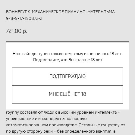
ВОННЕГУТ К. МЕХАНИЧЕСКОЕ ПИАНИНО. МАТЕРЬ ТЬМА
978-5-17-150872-2
721,00
р.
КУПИТЬ
Наш сайт доступен только тем, кому исполнилось 18 лет.
Подтвердите, что Вы старше 18 лет
Незаконное потребление наркотических средств,
психотропных веществ, их аналогов причиняет вред
ПОДТВЕРЖДАЮ
здоровью, их незаконный оборот запрещён и влечет
установленную законодательством ответственность.
МНЕ ЕЩЁ НЕТ 18
Добро пожаловать в прекрасный новый мир! Общество
разделено на две неравные части. Привилегированную
группу составляют люди с высоким уровнем интеллекта –
управляющие и инженеры на полностью
автоматизированном производстве. Остальные существуют
по другую сторону реки – без определенного занятия, в