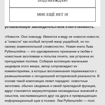
ПОДТВЕРЖДАЮ
Незаконное потребление наркотических средств,
МНЕ ЕЩЁ НЕТ 18
психотропных веществ, их аналогов причиняет вред
здоровью, их незаконный оборот запрещён и влечет
установленную законодательством ответственность.
«Новости. Они повсюду. Имеются в виду не новости-новости,
а “новости” как особый летучий жанр ущербной, но по-
своему знаменательной словесности». Новая книга Льва
Рубинштейна — это одновременно признание в любви к
новостным заголовкам и попытка понять, как устроена их
причудливая поэтика. Собирая коллекцию маленьких
шедевров этого жанра, автор сопровождает их
комментариями, в которых воспоминания перемежаются с
размышлениями о сегодняшней исторической реальности. В
основе такой композиции лежит парадокс: новостные
заголовки, обычно сводимые к своей прикладной функции,
вдруг становятся аккумуляторами неожиданных значений и
смыслов, наслаивающихся друг на друга и превращающих
информационный шум в поэзию. Лев Рубинштейн — поэт,