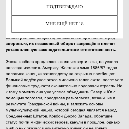
ПОДТВЕРЖДАЮ
Out of stock
МНЕ ЕЩЁ НЕТ 18
Незаконное потребление наркотических средств,
психотропных веществ, их аналогов причиняет вред
здоровью, их незаконный оборот запрещён и влечет
установленную законодательством ответственность.
Эпоха ковбоев продлилась около четверти века, но успела
навсегда изменить Америку. Жестокая зима 1886/87 годов
положила конец животноводству на открытых пастбищах:
Большой падёж унес около миллиона голов скота, после чего
финансовые трудности окончательно подорвали отрасль. Но
к тому моменту она уже успела объединить Север и Юг с
помощью торговли, преодолев разногласия, возникшие в
результате Гражданской войны, и заложить основы
мультикультурной нации, которой сегодня является народ
Соединенных Штатов. Ковбои Дикого Запада, обретшие
статус почти мифических героев, канули в прошлое, однако
миф о них оказался удивительно живуч: он не только