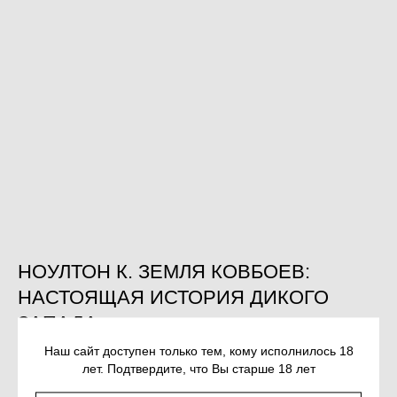
НОУЛТОН К. ЗЕМЛЯ КОВБОЕВ:
НАСТОЯЩАЯ ИСТОРИЯ ДИКОГО
ЗАПАДА
SKU:
978-5-00139-951-3
Наш сайт доступен только тем, кому исполнилось 18
лет. Подтвердите, что Вы старше 18 лет
1 250
р.