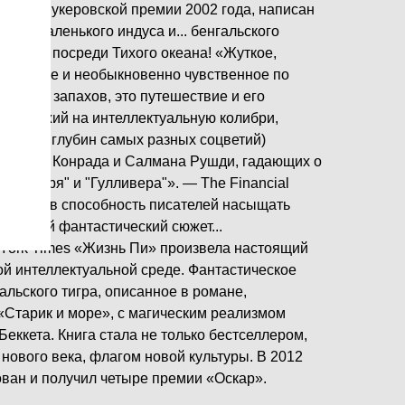
реат Букеровской премии 2002 года, написан
дь, а маленького индуса и... бенгальского
в шлюпке посреди Тихого океана! «Жуткое,
печальное и необыкновенно чувственное по
азов и запахов, это путешествие и его
к (похожий на интеллектуальную колибри,
ктар из глубин самых разных соцветий)
жозефа Конрада и Салмана Рушди, гадающих о
а и моря" и "Гулливера"». — The Financial
ам веру в способность писателей насыщать
 самый фантастический сюжет...
York Times «Жизнь Пи» произвела настоящий
ой интеллектуальной среде. Фантастическое
льского тигра, описанное в романе,
«Старик и море», с магическим реализмом
Беккета. Книга стала не только бестселлером,
нового века, флагом новой культуры. В 2012
ован и получил четыре премии «Оскар».