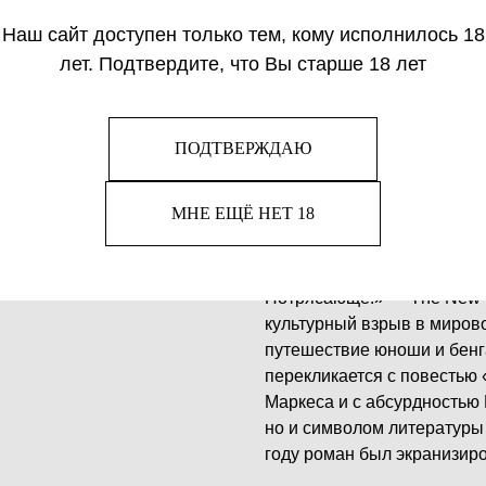
«Жизнь Пи» — роман — лау
Наш сайт доступен только тем, кому исполнилось 18
о путешествии не кого-нибу
лет. Подтвердите, что Вы старше 18 лет
тигра! И не где-нибудь, а 
абсурдное, рискованное, 
части воспроизводимых обр
донельзя чудной рассказчи
ПОДТВЕРЖДАЮ
вынужденную извлекать не
напоминают галлюциноз Д
МНЕ ЕЩЁ НЕТ 18
смысловой начинке "Старик
Times «Эта книга вернет в
жизненными деталями даже
Потрясающе!» — The New 
культурный взрыв в миров
путешествие юноши и бенга
перекликается с повестью 
Маркеса и с абсурдностью 
но и символом литературы 
году роман был экранизир