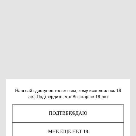
Наш сайт доступен только тем, кому исполнилось 18
БАБЕЛЬ И. КОНАРМИЯ. ОДЕССКИЕ
лет. Подтвердите, что Вы старше 18 лет
РАССКАЗЫ
SKU:
978-5-9614-8359-8
ПОДТВЕРЖДАЮ
920
р.
МНЕ ЕЩЁ НЕТ 18