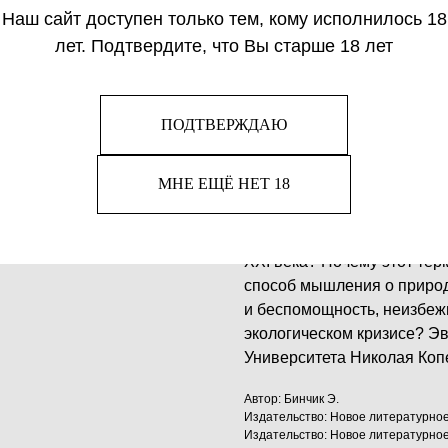
Наш сайт доступен только тем, кому исполнилось 18
лет. Подтвердите, что Вы старше 18 лет
Осмысляя последние столе
сходятся в том, что челов
планеты. В 2000 году аме
голландский исследовател
ПОДТВЕРЖДАЮ
обозначить современную г
то есть «эпоха человека».
МНЕ ЕЩЁ НЕТ 18
широкий спектр дискуссий 
для нашего времени. Как 
основные философские ди
XXI века? Почему этот те
способ мышления о природ
и беспомощность, неизбеж
экологическом кризисе? Э
Университета Николая Коп
Автор: Бинчик Э.
Издательство: Новое литературно
Издательство: Новое литературно