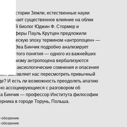
тия в истории Земли, естественные науки
ек оказывает существенное влияние на облик
риканский биолог Юджин Ф. Стормер и
ь атмосферы Пауль Крутцен предложили
еологическую эпоху термином «антропоцен» —
 В книге Эва Бинчик подробно анализирует
вокруг этого понятия — одного из важнейших
сквозь призму антропоцена вербализуются
леммы, аксиологические сомнения и опасения
рмин заставляет нас пересмотреть привычный
е? И есть ли возможность преодолеть апатию
но ассоциирующиеся с разговором об
ва Бинчик — профессор Института философии
ерника в городе Торунь, Польша.
е обозрение
е обозрение