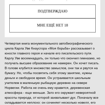
КУПИТЬ
ПОДТВЕРЖДАЮ
Незаконное потребление наркотических средств,
психотропных веществ, их аналогов причиняет вред
МНЕ ЕЩЁ НЕТ 18
здоровью, их незаконный оборот запрещён и влечет
установленную законодательством ответственность.
Четвертая книга монументального автобиографического
цикла Карла Уве Кнаусгора «Моя борьба» рассказывает о
юности главного героя и начале его писательского пути.
Карлу Уве восемнадцать, он только что окончил гимназию, но
получать высшее образование не намерен. Он хочет писать.
В голове клубится множество замыслов, они так и рвутся на
бумагу. Но, чтобы посвятить себя этому занятию, нужны
деньги и свободное время. Он устраивается школьным
учителем в маленькую рыбацкую деревню на севере
Норвегии. Работа не очень ему нравится, деревенская
атмосфера - еще меньше. Зато его окружает невероятной
красоты природа, от которой захватывает дух. Поначалу все
складывается неплохо: он сочиняет несколько новелл, его