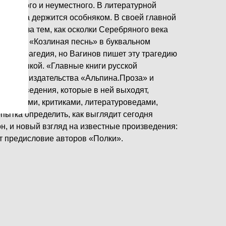
еменного и неуместного. В литературной
н всегда держится особняком. В своей главной
людает за тем, как осколки Серебряного века
ремени. «Козлиная песнь» в буквальном
го — трагедия, но Вагинов пишет эту трагедию
й усмешкой. «Главные книги русской
 серия издательства «Альпина.Проза» и
 Произведения, которые в ней выходят,
ателями, критиками, литературоведами,
пытка определить, как выглядит сегодня
н, и новый взгляд на известные произведения:
т предисловие авторов «Полки».