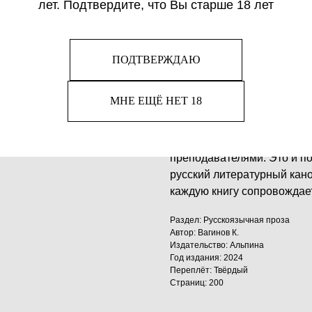
лет. Подтвердите, что Вы старше 18 лет
Вагинов — певец несвоевр
жизни Петербурга 1920-х о
прозаической книге он наб
тонут в пошлости нового в
ПОДТВЕРЖДАЮ
переводе с древнегреческо
с отстраненной и печально
МНЕ ЕЩЁ НЕТ 18
литературы» — совместная
интернет-проекта «Полка».
выбраны современными пис
преподавателями. Это и по
русский литературный кано
каждую книгу сопровождае
Раздел: Русскоязычная проза
Автор: Вагинов К.
Издательство: Альпина
Год издания: 2024
Переплёт: Твёрдый
Страниц: 200