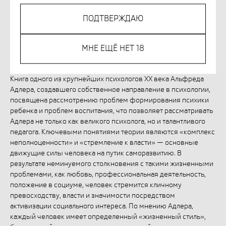
ПОДТВЕРЖДАЮ
Незаконное потребление наркотических средств,
психотропных веществ, их аналогов причиняет вред
здоровью, их незаконный оборот запрещён и влечет
МНЕ ЕЩЁ НЕТ 18
установленную законодательством ответственность.
Книга одного из крупнейших психологов XX века Альфреда
Адлера, создавшего собственное направление в психологии,
посвящена рассмотрению проблем формирования психики
ребенка и проблем воспитания, что позволяет рассматривать
Адлера не только как великого психолога, но и талантливого
педагога. Ключевыми понятиями теории являются «комплекс
неполноценности» и «стремление к власти» — основные
движущие силы человека на путик саморазвитию. В
результате неминуемого столкновения с такими жизненными
проблемами, как любовь, профессиональная деятельность,
положение в социуме, человек стремится кличному
превосходству, власти и значимости посредством
активизации социального интереса. По мнению Адлера,
каждый человек имеет определенный «жизненный стиль»,