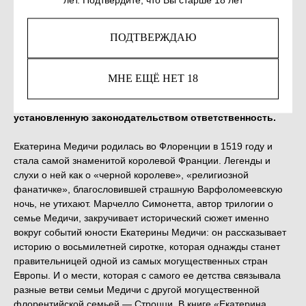
КУПИТЬ
ПОДТВЕРЖДАЮ
Незаконное потребление наркотических средств,
МНЕ ЕЩЁ НЕТ 18
психотропных веществ, их аналогов причиняет вред
здоровью, их незаконный оборот запрещён и влечет
установленную законодательством ответственность.
Екатерина Медичи родилась во Флоренции в 1519 году и
стала самой знаменитой королевой Франции. Легенды и
слухи о ней как о «черной королеве», «религиозной
фанатичке», благословившей страшную Варфоломеевскую
ночь, не утихают. Марчелло Симонетта, автор трилогии о
семье Медичи, закручивает исторический сюжет именно
вокруг событий юности Екатерины Медичи: он рассказывает
историю о восьмилетней сиротке, которая однажды станет
правительницей одной из самых могущественных стран
Европы. И о мести, которая с самого ее детства связывала
разные ветви семьи Медичи с другой могущественной
флорентийской семьей — Строцци. В книге «Екатерина