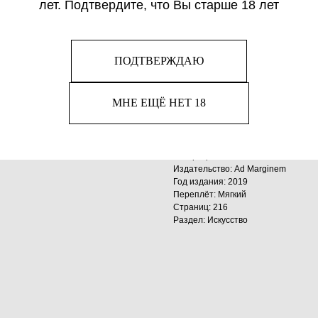
лет. Подтвердите, что Вы старше 18 лет
Книга американского истор
поэтессы Келли Гровье, об
искусства последних тридца
трансформируются традици
ПОДТВЕРЖДАЮ
графика, скульптура, а та
самым, как изменился мир 
МНЕ ЕЩЁ НЕТ 18
уже не национальные школ
представители всех стран 
Автор: Гровье К.
Издательство: Ad Marginem
Год издания: 2019
Переплёт: Мягкий
Страниц: 216
Раздел: Искусство