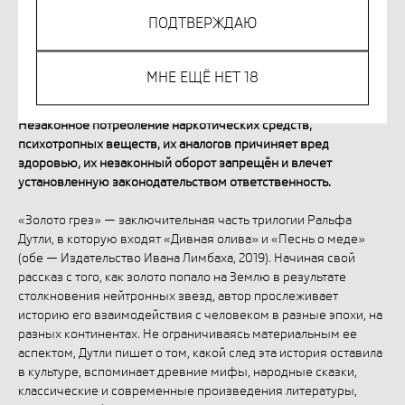
587
р.
ПОДТВЕРЖДАЮ
КУПИТЬ
МНЕ ЕЩЁ НЕТ 18
Незаконное потребление наркотических средств,
психотропных веществ, их аналогов причиняет вред
здоровью, их незаконный оборот запрещён и влечет
установленную законодательством ответственность.
«Золото грез» — заключительная часть трилогии Ральфа
Дутли, в которую входят «Дивная олива» и «Песнь о меде»
(обе — Издательство Ивана Лимбаха, 2019). Начиная свой
рассказ с того, как золото попало на Землю в результате
столкновения нейтронных звезд, автор прослеживает
историю его взаимодействия с человеком в разные эпохи, на
разных континентах. Не ограничиваясь материальным ее
аспектом, Дутли пишет о том, какой след эта история оставила
в культуре, вспоминает древние мифы, народные сказки,
классические и современные произведения литературы,