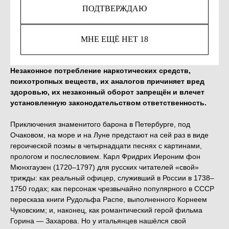
931
р.
ПОДТВЕРЖДАЮ
КУПИТЬ
МНЕ ЕЩЁ НЕТ 18
Незаконное потребление наркотических средств,
психотропных веществ, их аналогов причиняет вред
здоровью, их незаконный оборот запрещён и влечет
установленную законодательством ответственность.
Приключения знаменитого барона в Петербурге, под
Очаковом, на море и на Луне предстают на сей раз в виде
героической поэмы в четырнадцати песнях с картинами,
прологом и послесловием. Карл Фридрих Иероним фон
Мюнхгаузен (1720–1797) для русских читателей «свой»
трижды: как реальный офицер, служивший в России в 1738–
1750 годах; как персонаж чрезвычайно популярного в СССР
пересказа книги Рудольфа Распе, выполненного Корнеем
Чуковским; и, наконец, как романтический герой фильма
Горина — Захарова. Но у итальянцев нашёлся свой