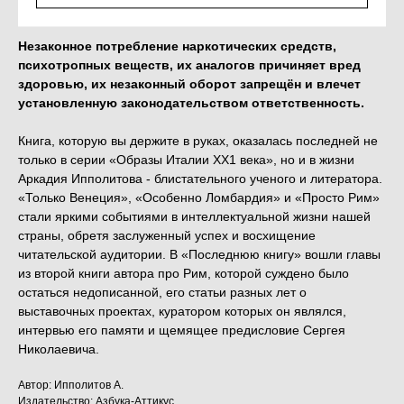
Незаконное потребление наркотических средств,
психотропных веществ, их аналогов причиняет вред
здоровью, их незаконный оборот запрещён и влечет
установленную законодательством ответственность.
Книга, которую вы держите в руках, оказалась последней не
только в серии «Образы Италии ХХ1 века», но и в жизни
Аркадия Ипполитова - блистательного ученого и литератора.
«Только Венеция», «Особенно Ломбардия» и «Просто Рим»
стали яркими событиями в интеллектуальной жизни нашей
страны, обретя заслуженный успех и восхищение
читательской аудитории. В «Последнюю книгу» вошли главы
из второй книги автора про Рим, которой суждено было
остаться недописанной, его статьи разных лет о
выставочных проектах, куратором которых он являлся,
интервью его памяти и щемящее предисловие Сергея
Николаевича.
Автор: Ипполитов А.
Издательство: Азбука-Аттикус