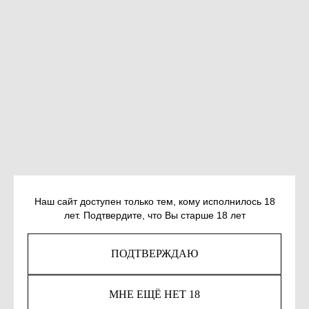
Наш сайт доступен только тем, кому исполнилось 18
ИППОЛИТОВ А. ПОСЛЕДНЯЯ КНИГА
лет. Подтвердите, что Вы старше 18 лет
SKU:
978-5-389-26726-8
ПОДТВЕРЖДАЮ
1 655
р.
МНЕ ЕЩЁ НЕТ 18
КУПИТЬ